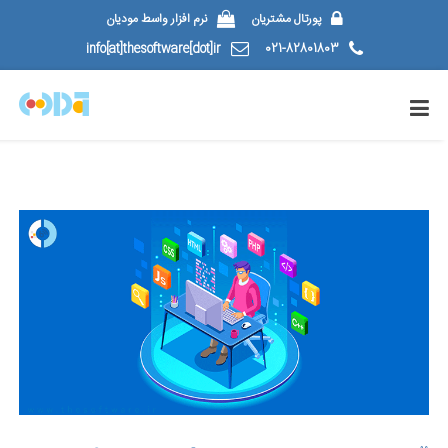
پورتال مشتریان
نرم افزار واسط مودیان
info[at]thesoftware[dot]ir
021-82801803