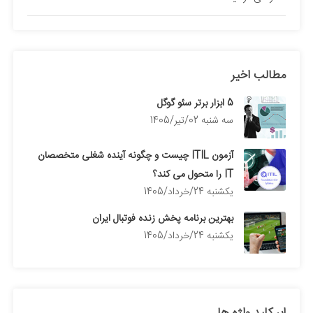
مطالب اخیر
5 ابزار برتر سئو گوگل
سه شنبه 02/تیر/1405
آزمون ITIL چیست و چگونه آینده شغلی متخصصان
IT را متحول می کند؟
يكشنبه 24/خرداد/1405
بهترین برنامه پخش زنده فوتبال ایران
يكشنبه 24/خرداد/1405
ابر کلید واژه ها