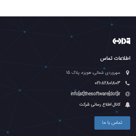
اطلاعات تماس
سهروردی شمالی، هویزه، پلاک 15
021-82801803
info[at]thesoftware[dot]ir
کانال اطلاع رسانی شرکت
تماس با ما