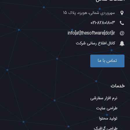
سهروردی شمالی، هویزه، پلاک 15
021-82801803
info[at]thesoftware[dot]ir
کانال اطلاع رسانی شرکت
تماس با ما
خدمات
نرم افزار سفارشی
طراحی سایت
تولید محتوا
طراحی گرافیک