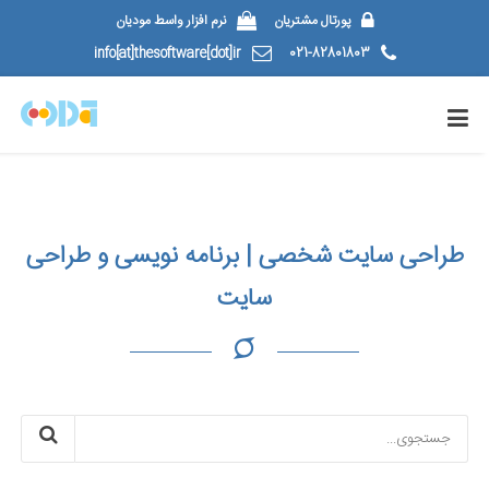
پورتال مشتریان
نرم افزار واسط مودیان
info[at]thesoftware[dot]ir
021-82801803
طراحی سایت شخصی | برنامه نویسی و طراحی
سایت