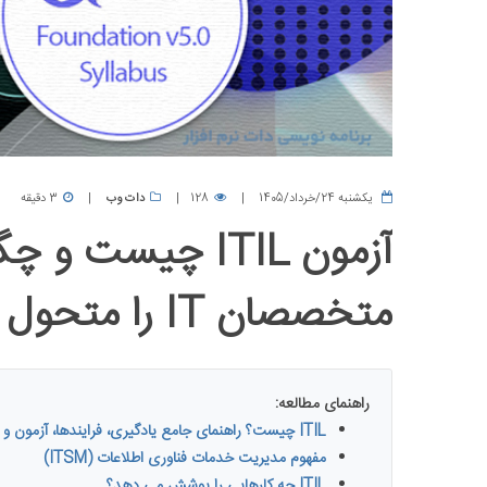
يكشنبه 24/خرداد/1405
128
دات وب
3 دقیقه
آزمون ITIL چیست 
متخصصان IT را متحول می کند؟
راهنمای مطالعه:
ITIL چیست؟ راهنمای جامع یادگیری، فرایندها، آزمون و دریافت مدرک ITIL
مفهوم مدیریت خدمات فناوری اطلاعات (ITSM)
ITIL چه کارهایی را پوشش می دهد؟