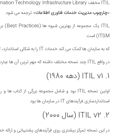
ITIL مخفف Information Technology Infrastructure Library است و به فارسی معمولاً «
«
چارچوب مدیریت خدمات فناوری اطلاعات
» ترجمه می شود.
ITSM) است
که به سازمان ها کمک می کند خدمات IT را به شکلی استاندارد، کارآمد و همسو با نیازهای کسب وکار ارائه و مدیریت کنند.
در واقع ITIL چند نسخه مختلف داشته که مهم ترین آن ها عبارت اند از:
1. ITIL v1 (دهه 1980)
اولین نسخه ITIL بود و شامل مجموعه بزرگی از ک
استانداردسازی فرآیندهای IT در سازمان ها بود.
2. ITIL v2 (سال 2000)
در این نسخه تمرکز بیشتری روی فرآیندهای پشتیبانی و ارائه خد