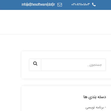
info[at]thesoftware[dot]ir
021-82801803
دسته بندی ها
برنامه نویسی