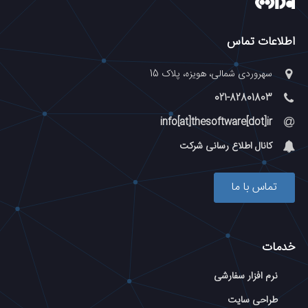
اطلاعات تماس
سهروردی شمالی، هویزه، پلاک 15
021-82801803
info[at]thesoftware[dot]ir
کانال اطلاع رسانی شرکت
تماس با ما
خدمات
نرم افزار سفارشی
طراحی سایت