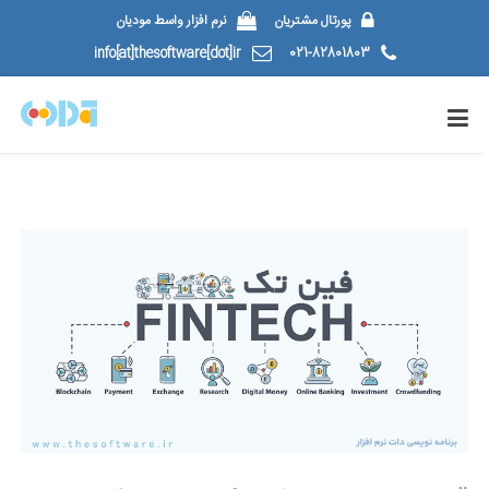
پورتال مشتریان
نرم افزار واسط مودیان
info[at]thesoftware[dot]ir
021-82801803