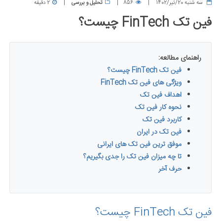
سه شنبه 20/تیر/1402
856
تحلیل و بررسی
2 دقیقه
فین تک FinTech چیست؟
راهنمای مطالعه:
فین تک FinTech چیست؟
ویژگی های فین تک FinTech
اهداف فین تک
نحوه کار فین تک
کاربرد فین تک
فین تک در ایران
موفق ترین فین تک های ایرانی
تا چه میزان فین تک را جدی بگیریم؟
حرف آخر
فین تک FinTech چیست؟