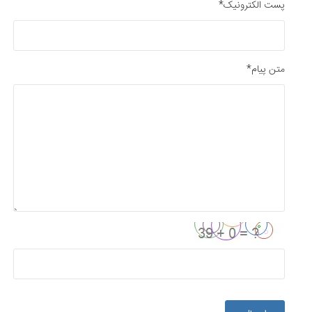
پست الکترونیک*
متن پیام*