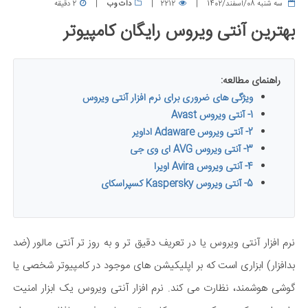
سه شنبه 08/اسفند/1402
2212
دات وب
2 دقیقه
بهترین آنتی ویروس رایگان کامپیوتر
راهنمای مطالعه:
ویژگی های ضروری برای نرم افزار آنتی ویروس
1- آنتی ویروس Avast
2- آنتی ویروس Adaware اداویر
3- آنتی ویروس AVG ای وی جی
4- آنتی ویروس Avira اویرا
5- آنتی ویروس Kaspersky کسپراسکای
نرم افزار آنتی ویروس یا در تعریف دقیق تر و به روز تر آنتی مالور (ضد
بدافزار) ابزاری است که بر اپلیکیشن های موجود در کامپیوتر شخصی یا
گوشی هوشمند، نظارت می کند. نرم افزار آنتی ویروس یک ابزار امنیت