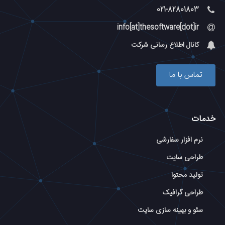
021-82801803
info[at]thesoftware[dot]ir
کانال اطلاع رسانی شرکت
تماس با ما
خدمات
نرم افزار سفارشی
طراحی سایت
تولید محتوا
طراحی گرافیک
سئو و بهینه سازی سایت