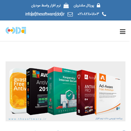
پورتال مشتریان
نرم افزار واسط مودیان
info[at]thesoftware[dot]ir
021-82801803