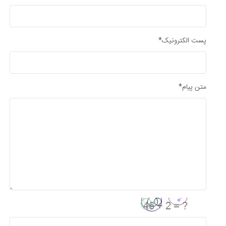
پست الکترونیک*
متن پیام*