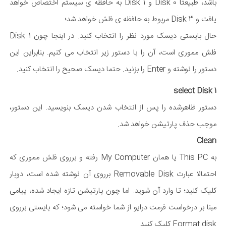
باشد، طبیعتا Disk 0 و Disk 1 به حافظه ی سیستم اختصاص خواهد
یافت و Disk 3 مربوط به حافظه ی فلش خواهد شد؛
حال بایستی دیسک مورد نظر را انتخاب کنید. در اینجا چون Disk 1
فلش مموری است، آن را با دستور زیر انتخاب می کنیم. بنابراین این
دستور را نوشته و Enter را بزنید. حتما دیسک صحیح را انتخاب کنید.
select Disk 1
دستور ظاهرشده را پس از انتخاب شدن دیسک بنویسید. این دستور،
موجب حذف پارتیشن خواهد شد.
Clean
به This PC یا همان My Computer رفته و برروی فلش مموری که
احتمالا عبارت Removable Disk برروی آن نوشته شده است، دوبار
کلیک کنید؛ تا وارد آن شوید. اما چون پارتیشن تازه ایجاد شده، پیامی
مبنا بر درخواست فرمت درایو از شما خواسته می شود؛ که بایستی برروی
Format disk کلیک کنید.