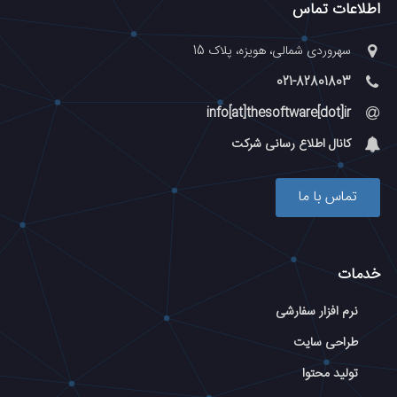
اطلاعات تماس
سهروردی شمالی، هویزه، پلاک 15
021-82801803
info[at]thesoftware[dot]ir
کانال اطلاع رسانی شرکت
تماس با ما
خدمات
نرم افزار سفارشی
طراحی سایت
تولید محتوا