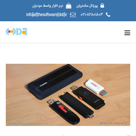
پورتال مشتریان
نرم افزار واسط مودیان
info[at]thesoftware[dot]ir
021-82801803