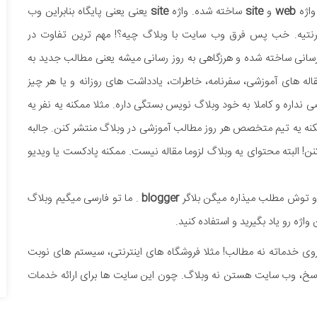
 واژه
web
و
site
ساخته شده. واژه
site
یعنی یعنی پایگاه بنابراین وب
اینترنتیه. خب پس فرق وب سایت با وبلاگ چیه؟! مهم ترین تفاوت در
 رسانی ساخته شده و هرزگاهی به روز رسانی میشه یعنی مطالب جدید به
اله های آموزشی، سفرنامه، خاطرات، یادداشت های روزانه و یا هر چیز
نداره و کاملا به خود وبلاگ نویس بستگی داره. مثلا ممکنه یه نفر یه
کنه یه تیم متخصص هر روز مطالب آموزشی در وبلاگ منتشر کنن. جالبه
ها روزانه بیش از 20 مقاله منتشر میکنن! البته محتوای یه وبلاگ لزوما مقاله نیست. ممکنه پادکست یا ویدیو
 و توش مطلب میذاره میگن بلاگر
blogger
. ما تو فارسی میگیم وبلاگ
ژه رو یاد بگیرید و استفاده کنید.
وی خدماته نه مطالب! مثلا فروشگاه های اینترنتی، سیستم های نوبت
اسخ، وب سایت هستن نه وبلاگ. چون این سایت ها برای ارائه خدمات