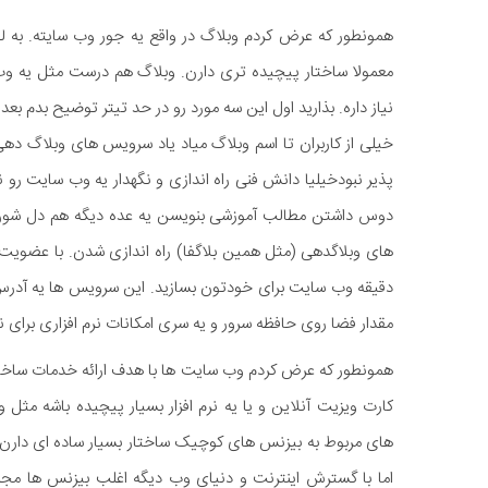
همونطور که عرض کردم وبلاگ در واقع یه جور وب سایته. به
معمولا ساختار پیچیده تری دارن. وبلاگ هم درست مثل یه 
نیاز داره. بذارید اول این سه مورد رو در حد تیتر توضیح بدم بعد
خیلی از کاربران تا اسم وبلاگ میاد یاد سرویس های وبلاگ دهی
پذیر نبودخیلیا دانش فنی راه اندازی و نگهدار یه وب سایت رو 
دوس داشتن مطالب آموزشی بنویسن یه عده دیگه هم دل شون 
های وبلاگدهی (مثل همین بلاگفا) راه اندازی شدن. با عضوی
دقیقه وب سایت برای خودتون بسازید. این سرویس ها یه آدر
مقدار فضا روی حافظه سرور و یه سری امکانات نرم افزاری برای
همونطور که عرض کردم وب سایت ها با هدف ارائه خدمات ساخته 
کارت ویزیت آنلاین و یا یه نرم افزار بسیار پیچیده باشه مث
های مربوط به بیزنس های کوچیک ساختار بسیار ساده ای دارن و
اما با گسترش اینترنت و دنیای وب دیگه اغلب بیزنس ها مجب