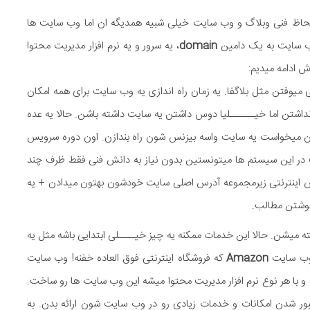
 لحاظ فنی وبلاگ و وب سایت خیلی شبیه همدیگه ان اما وب سایت ها
وب سایت به یک دامین
domain
، یه سرور و یه نرم افزار مدیریت محتوا
ش ادامه میدیم:
 میوفتن مثل بلاگفا. یه زمان راه اندازی یه وب سایت برای همه امکان
نداشتن اما خیــــــلیا دوس داشتن یه سایت داشته باشن. حالا یه عده
میخواست یه سایت واسه بیزنس شون راه بندازن. اون دوره سرویس
ت در این سیستم ها میتونستین بدون نیاز به دانش فنی فقط ظرف چند
س اینترنتی زیرمجموعه آدرس اصلی سایت خودشون بهتون میدادن + یه
 نوشتن مطالب.
میشن. حالا این خدمات ممکنه یه چیز خیــــلی ابتدایی باشه مثل یه
ل وب سایت
Amazon
که فروشگاه اینترنتی فوق العاده خفنه! وب سایت
 با هر نوع نرم افزار مدیریت محتوا میشه این وب سایت ها رو ساخت.
ور شدن امکانات و خدمات زیادی رو در وب سایت شون ارائه بدن. به