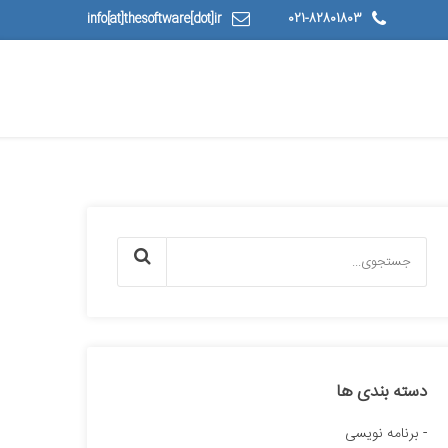
info[at]thesoftware[dot]ir
021-82801803
دسته بندی ها
برنامه نویسی