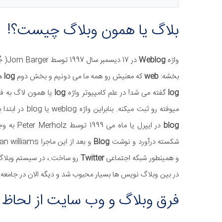
بلاگ یا همون وبلاگ چیست؟!
واژه
Weblog
در 17 دیسمبر سال 1997 توسط Jorn Barger( جُرن بارگر ) وبلاگ نویس امریکایی ابداع شد. واژه
بخشه:
web
که معنیش رو همه ما می دونیم و بخش دوم
log
ه
log
گفته می شد! در علم کامپیوتر واژه
log
یا همون لاگ به فا
میوفته رو ثبت میکنه. بنابراین واژه weblog یا blog در ابتدا با معنا و مفهوم«دفترچه خاطرات آنلاین» به دنیای وب معرفی شد. واژه
blog
در ایپرل 
شکسته درآورد و نوشت
Blog
و بعد از این ماجرا Evan williams، برنامه نویس سر شناسی که سیستم وبلاگ نویسی
و همینطور شبکه اجتماعی
Twitter
رو ساخت.، در سیستم وبلا
در بین وبلاگ نویس ها بسیار محبوب شد و دیگه الان در جامعه ب
فرق وبلاگ و وب سایت از لحاظ ک