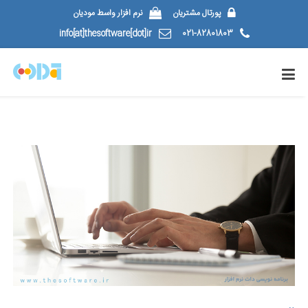
پورتال مشتریان
نرم افزار واسط مودیان
info[at]thesoftware[dot]ir
021-82801803