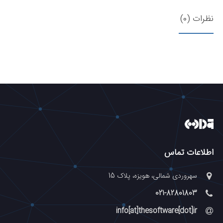
نظرات (0)
اطلاعات تماس
سهروردی شمالی، هویزه، پلاک 15
021-82801803
info[at]thesoftware[dot]ir