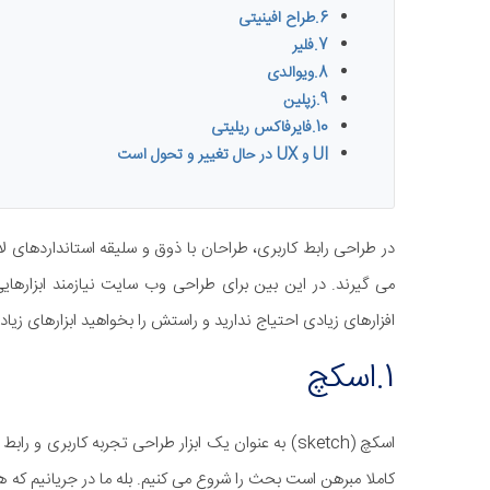
​6.طراح افینیتی
​7.فلیر
​8.ویوالدی
9.زپلین
1​0.فایرفاکس ریلیتی
UI و UX در حال تغییر و تحول است
در طراحی رابط کاربری، طراحان با ذوق و سلیقه استانداردهای 
افزارهای زیادی احتیاج ندارید و راستش را بخواهید ابزارهای زیادی هم وجود ندارد. در ادا
1.اسکچ
اسکچ (sketch) به عنوان یک ابزار طراحی تجربه کاربر