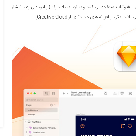
به نظر می رسد که طراحان وب زیادی هنوز برای طراحی UX و UI از فتوشاپ استفاده می کنند و به آن اعتماد دارند (و این علی رغم انتشار