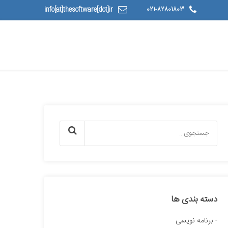
info[at]thesoftware[dot]ir
021-82801803
دسته بندی ها
برنامه نویسی