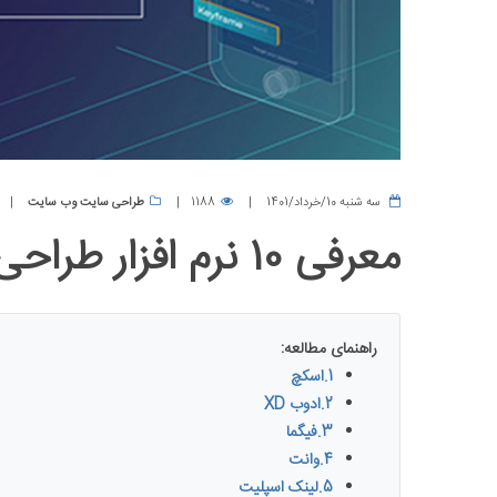
سه شنبه 10/خرداد/1401
1188
طراحی سایت وب سایت
معرفی 10 نرم افزار طراحی UI و UX
راهنمای مطالعه:
1.اسکچ
2.ادوب XD
3.فیگما
4.وانت
5.لینک اسپلیت