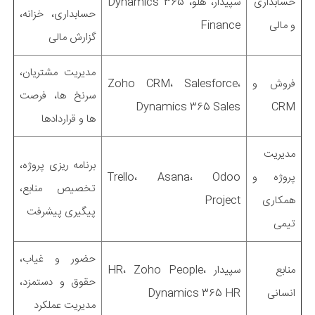
حسابداری
سپیدار، هلو، Dynamics 365
حسابداری، خزانه،
و مالی
Finance
گزارش مالی
مدیریت مشتریان،
فروش و
Zoho CRM، Salesforce،
سرنخ ها، فرصت
Dynamics 365 Sales
CRM
ها و قراردادها
مدیریت
برنامه ریزی پروژه،
پروژه و
Trello، Asana، Odoo
تخصیص منابع،
همکاری
Project
پیگیری پیشرفت
تیمی
حضور و غیاب،
منابع
سپیدار HR، Zoho People،
حقوق و دستمزد،
انسانی
Dynamics 365 HR
مدیریت عملکرد