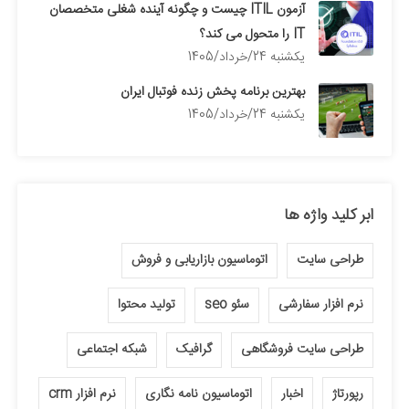
آزمون ITIL چیست و چگونه آینده شغلی متخصصان
IT را متحول می کند؟
يكشنبه 24/خرداد/1405
بهترین برنامه پخش زنده فوتبال ایران
يكشنبه 24/خرداد/1405
ابر کلید واژه ها
طراحی سایت
اتوماسیون بازاریابی و فروش
نرم افزار سفارشی
سئو seo
تولید محتوا
طراحی سایت فروشگاهی
گرافیک
شبکه اجتماعی
رپورتاژ
اخبار
اتوماسیون نامه نگاری
نرم افزار crm