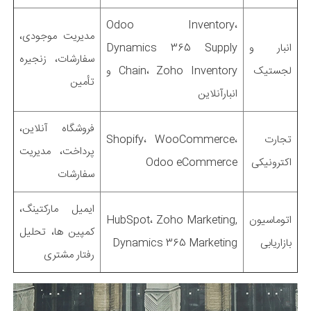
Odoo Inventory،
مدیریت موجودی،
انبار و
Dynamics 365 Supply
سفارشات، زنجیره
لجستیک
Chain، Zoho Inventory و
تأمین
انبارآنلاین
فروشگاه آنلاین،
تجارت
Shopify، WooCommerce،
پرداخت، مدیریت
اکترونیکی
Odoo eCommerce
سفارشات
ایمیل مارکتینگ،
اتوماسیون
HubSpot، Zoho Marketing,
کمپین ها، تحلیل
بازاریابی
Dynamics 365 Marketing
رفتار مشتری