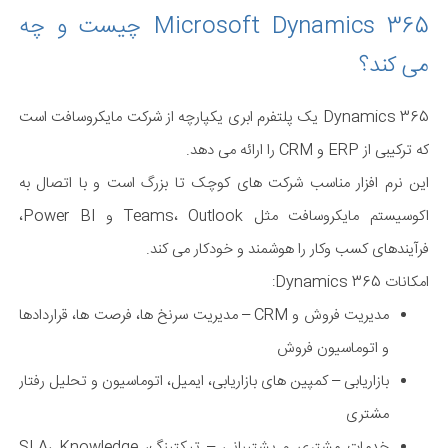
Microsoft Dynamics 365 چیست و چه
می کند؟
Dynamics 365 یک پلتفرم ابری یکپارچه از شرکت مایکروسافت است
که ترکیبی از ERP و CRM را ارائه می دهد.
این نرم افزار مناسب شرکت های کوچک تا بزرگ است و با اتصال به
اکوسیستم مایکروسافت مثل Teams، Outlook و Power BI،
فرآیندهای کسب وکار را هوشمند و خودکار می کند.
امکانات Dynamics 365:
مدیریت فروش و CRM – مدیریت سرنخ ها، فرصت ها، قراردادها
و اتوماسیون فروش
بازاریابی – کمپین های بازاریابی، ایمیل، اتوماسیون و تحلیل رفتار
مشتری
خدمات مشتری و پشتیبانی – تیکتینگ، SLA، Knowledge