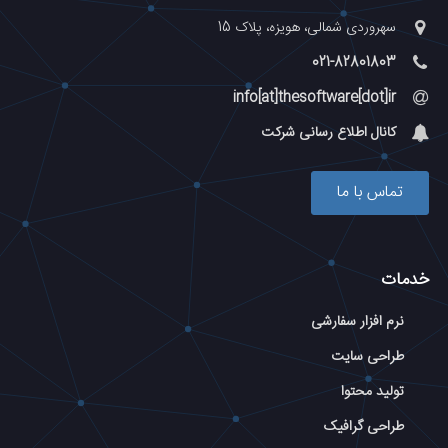
سهروردی شمالی، هویزه، پلاک 15
021-82801803
info[at]thesoftware[dot]ir
کانال اطلاع رسانی شرکت
تماس با ما
خدمات
نرم افزار سفارشی
طراحی سایت
تولید محتوا
طراحی گرافیک