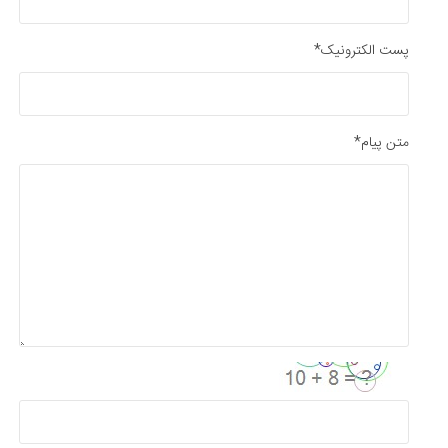
پست الکترونیک*
متن پیام*