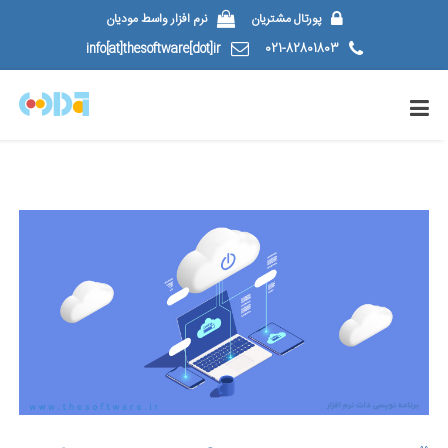
پورتال مشتریان
نرم افزار واسط مودیان
info[at]thesoftware[dot]ir
021-82801803