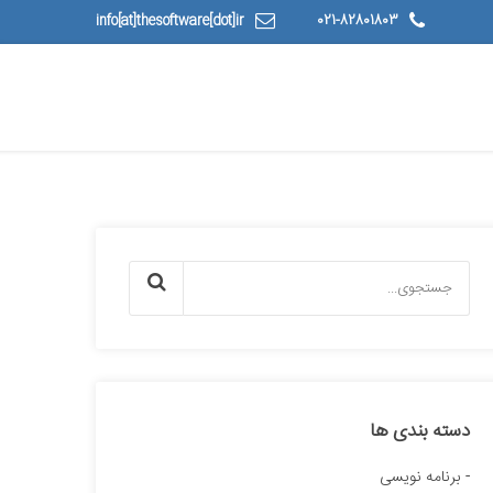
info[at]thesoftware[dot]ir
021-82801803
دسته بندی ها
برنامه نویسی