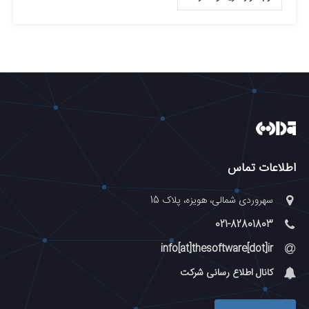
اطلاعات تماس
سهروردی شمالی، هویزه، پلاک 15
021-82801803
info[at]thesoftware[dot]ir
کانال اطلاع رسانی شرکت