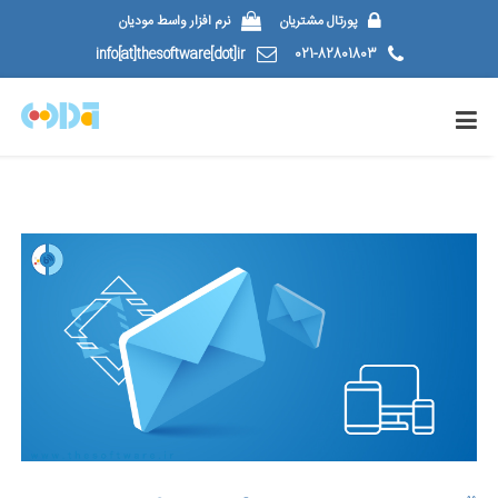
پورتال مشتریان
نرم افزار واسط مودیان
info[at]thesoftware[dot]ir
021-82801803