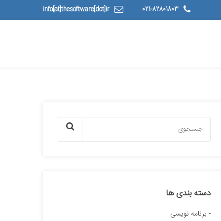
info[at]thesoftware[dot]ir
021-82801803
دسته بندی ها
برنامه نویسی