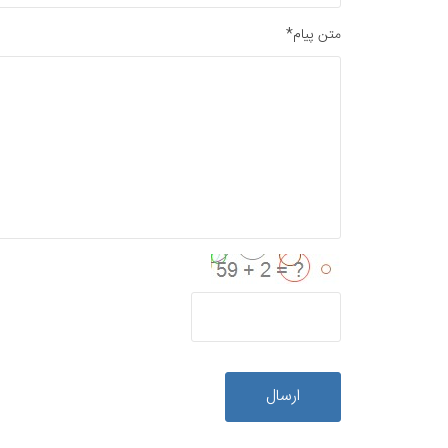
متن پیام*
ارسال