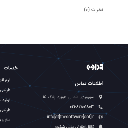
نظرات (0)
خدمات
نرم افز
اطلاعات تماس
طراحی
سهروردی شمالی، هویزه، پلاک 15
تولید م
021-82801803
طراحی 
info[at]thesoftware[dot]ir
سئو و 
کانال اطلاع رسانی شرکت