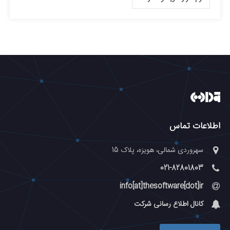
اطلاعات تماس
سهروردی شمالی، هویزه، پلاک 15
021-82801803
info[at]thesoftware[dot]ir
کانال اطلاع رسانی شرکت