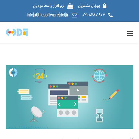
پورتال مشتریان
نرم افزار واسط مودیان
info[at]thesoftware[dot]ir
021-82801803