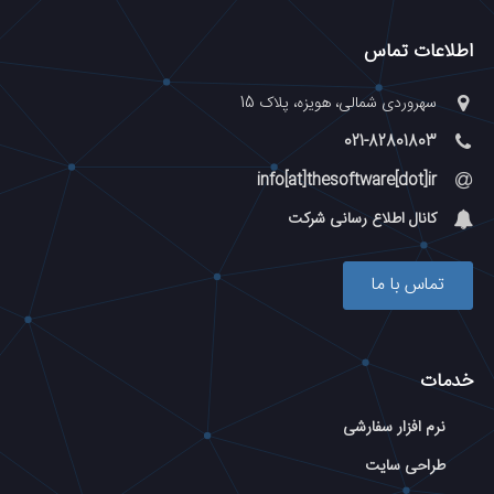
اطلاعات تماس
سهروردی شمالی، هویزه، پلاک 15
021-82801803
info[at]thesoftware[dot]ir
کانال اطلاع رسانی شرکت
تماس با ما
خدمات
نرم افزار سفارشی
طراحی سایت