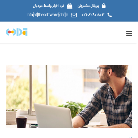
پورتال مشتریان
نرم افزار واسط مودیان
info[at]thesoftware[dot]ir
021-82801803