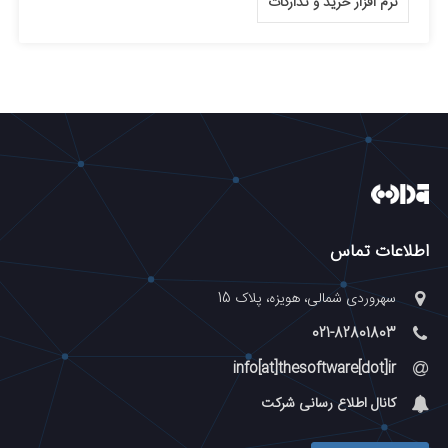
نرم افزار خرید و تدارکات
اطلاعات تماس
سهروردی شمالی، هویزه، پلاک 15
021-82801803
info[at]thesoftware[dot]ir
کانال اطلاع رسانی شرکت