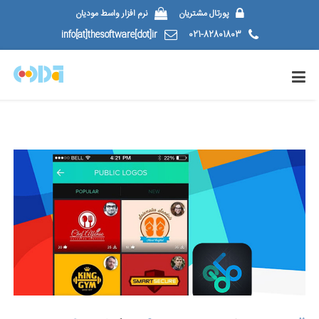
پورتال مشتریان
نرم افزار واسط مودیان
info[at]thesoftware[dot]ir
021-82801803