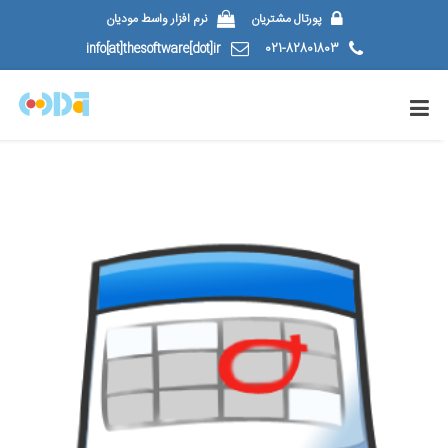
پورتال مشتریان
نرم افزار واسط مودیان
info[at]thesoftware[dot]ir
021-82801803