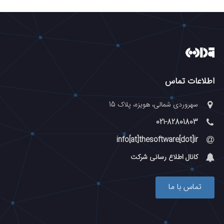
اطلاعات تماس
سهروردی شمالی، هویزه، پلاک 15
021-82801803
info[at]thesoftware[dot]ir
کانال اطلاع رسانی شرکت
تماس با ما