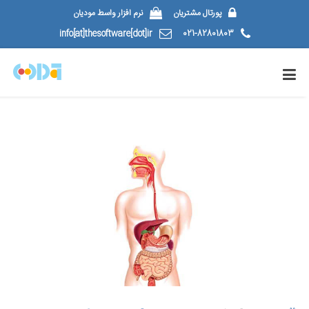
پورتال مشتریان
نرم افزار واسط مودیان
info[at]thesoftware[dot]ir
021-82801803