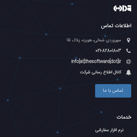
اطلاعات تماس
سهروردی شمالی، هویزه، پلاک 15
021-82801803
info[at]thesoftware[dot]ir
کانال اطلاع رسانی شرکت
تماس با ما
خدمات
نرم افزار سفارشی