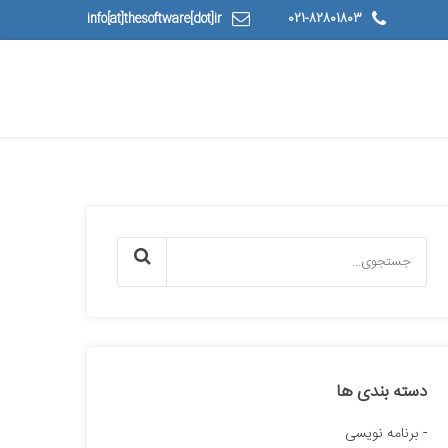
info[at]thesoftware[dot]ir
021-82801803
دسته بندی ها
برنامه نویسی