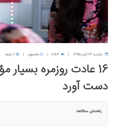
يكشنبه 23/آبان/1395
2253
دات وب
2 دقیقه
16 عادت روزمره بسیار مؤ
دست آورد
راهنمای مطالعه: