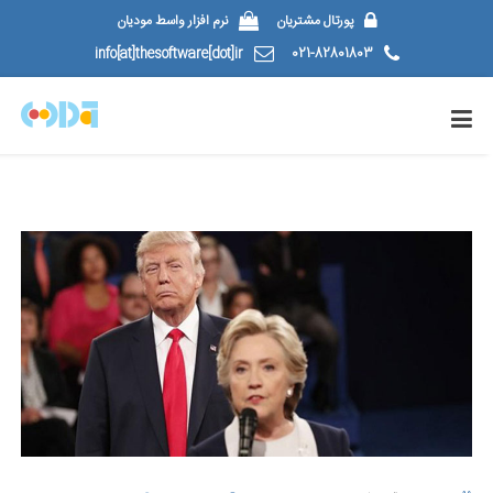
پورتال مشتریان
نرم افزار واسط مودیان
info[at]thesoftware[dot]ir
021-82801803