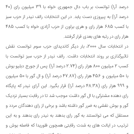
درصد آرا) توانست بر باب دال جمهوری خواه با 39 میلیون رای (40
درصد آرا) به پیروزی دست یابد. در این انتخابات رالف نیدر از حزب سبز
با کسب 685 هزار رای و هری براون از حزب آزادی خواه با کسب 485
هزار رای در رتبه های بعدی قرار گرفتند.
در انتخابات سال 2000، بار دیگر کاندیدای حزب سوم توانست نقش
تاثیرگذاری بر روند انتخابات داشت. رالف نیدر از حزب سبز توانست با
کسب 2 میلیون 800 هزار رای (2.74 درصد آرا) پس از جورج دبلیو بوش
با 50 میلیون و 456 هزار رای (47.87 درصد آرا) و ال گور با 50 میلیون
و 999 هزار رای (48.38 درصد آرا) قرار بگیرد. این آرای نیدر که پایگاه
رای دهنده مشترکی با ال گور داشت موجب شد تا در رقابت بسیار نزدیک
گور و بوش نقشی به ضرر گور داشته باشد و برخی از رای دهندگان مردد و
مستقل که می توانستند به گور رای بدهند به نیدر رای بدهند و به این
ترتیب در ایالت های به شدت رقابتی همچون فلوریدا که فاصله بوش و