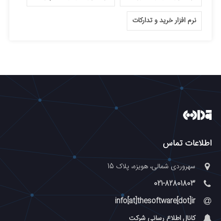
نرم افزار خرید و تدارکات
اطلاعات تماس
سهروردی شمالی، هویزه، پلاک 15
021-82801803
info[at]thesoftware[dot]ir
کانال اطلاع رسانی شرکت