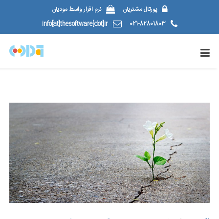
پورتال مشتریان
نرم افزار واسط مودیان
info[at]thesoftware[dot]ir
021-82801803