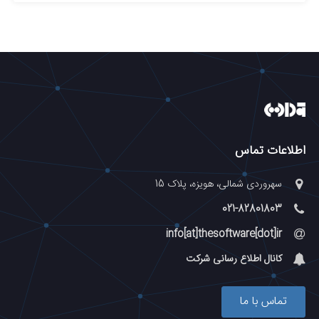
اطلاعات تماس
سهروردی شمالی، هویزه، پلاک 15
021-82801803
info[at]thesoftware[dot]ir
کانال اطلاع رسانی شرکت
تماس با ما