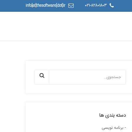
info[at]thesoftware[dot]ir
021-82801803
دسته بندی ها
برنامه نویسی