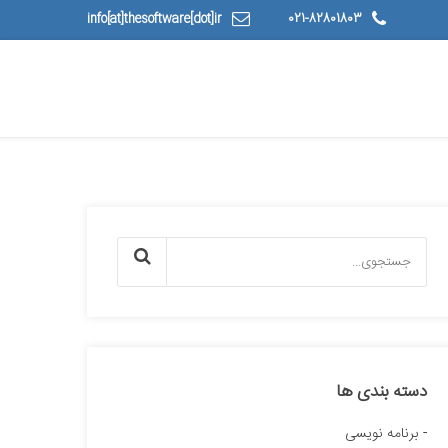
info[at]thesoftware[dot]ir
021-82801803
دسته بندی ها
برنامه نویسی