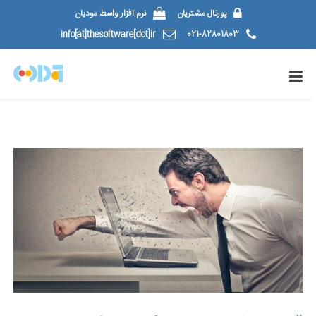
پورتال مشتریان
نرم افزار واسط مودیان
info[at]thesoftware[dot]ir
021-82801803