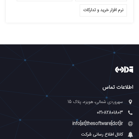
نرم افزار خرید و تدارکات
اطلاعات تماس
سهروردی شمالی، هویزه، پلاک 15
021-82801803
info[at]thesoftware[dot]ir
کانال اطلاع رسانی شرکت