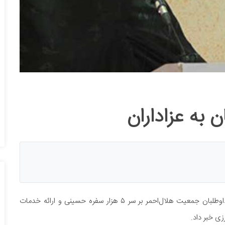
 به عزاداران
رئیس سازمان داوطلبان از توزیع نذورات عاشورایی خیرین و داوطلبان جمعیت هلال‌احمر بر سر ۵ هزار سفره حسینی و ارائه خدمات
زی خبر داد.