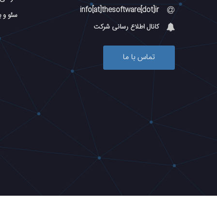
info[at]thesoftware[dot]ir
سئو و 
کانال اطلاع رسانی شرکت
تماس با ما