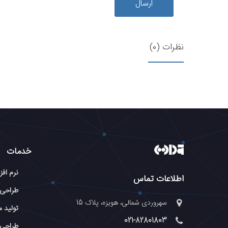
ارسال
نظرات (0)
خدمات
نرم افز
اطلاعات تماس
طراحی
سهروردی شمالی، هویزه، پلاک 15
تولید م
021-82801803
طراحی 