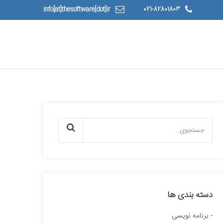
info[at]thesoftware[dot]ir
021-82801803
دسته بندی ها
برنامه نویسی