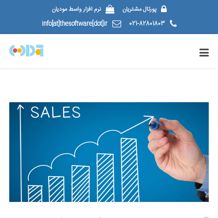
پورتال مشتریان
نرم افزار واسط مودیان
info[at]thesoftware[dot]ir
021-82801803