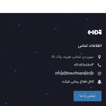
اطلاعات تماس
سهروردی شمالی، هویزه، پلاک 15
021-82801803
info[at]thesoftware[dot]ir
کانال اطلاع رسانی شرکت
تماس با ما