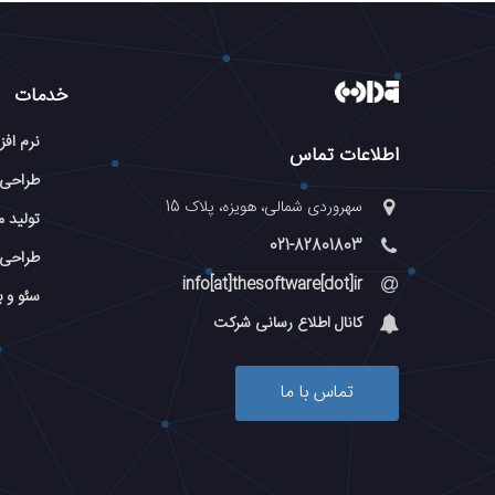
خدمات
نرم افز
اطلاعات تماس
طراحی
سهروردی شمالی، هویزه، پلاک 15
تولید م
021-82801803
طراحی 
info[at]thesoftware[dot]ir
سئو و 
کانال اطلاع رسانی شرکت
تماس با ما