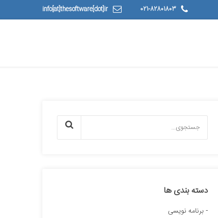
info[at]thesoftware[dot]ir
021-82801803
دسته بندی ها
برنامه نویسی