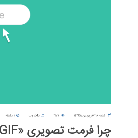
شنبه 28/فروردین/1395
2907
دات وب
1 دقیقه