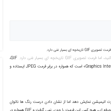
اریخچه ای بسیار غنی دارد.
ت تصویری GIF تاریخچه ای بسیار غنی دارد.
GIF،
مخفف عبارت «قالب مبادله گرافیکی – Graphics Interchange Format» است که همواره در برابر فرمت JPEG ایستاده و
رت انیمیشن نمایش دهد اما از نشان دادن درست رنگ ها ناتوان
بود. بیشتر به همین دلیل، حدود ۳۰ سال در دنیای عکاسی حرفه ای، هیچ کس این فرمت را جدی نمی گرفت و GIF همواره در