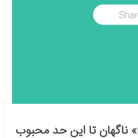
چرا فرمت تصویری «GIF» ناگهان تا این حد محبوب