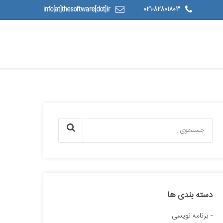
info[at]thesoftware[dot]ir
021-82801803
دسته بندی ها
برنامه نویسی