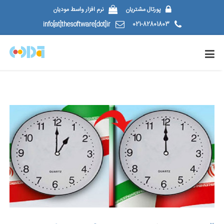
پورتال مشتریان
نرم افزار واسط مودیان
info[at]thesoftware[dot]ir
021-82801803