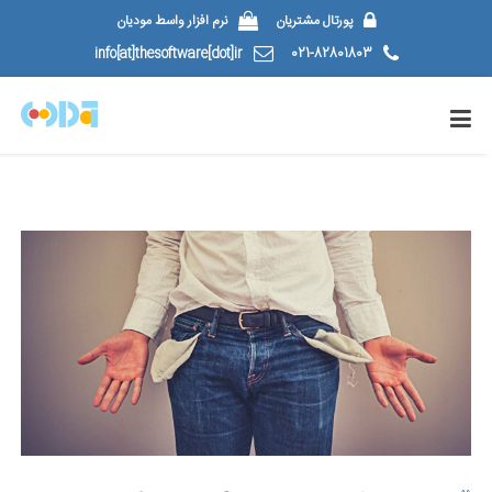
پورتال مشتریان
نرم افزار واسط مودیان
info[at]thesoftware[dot]ir
021-82801803