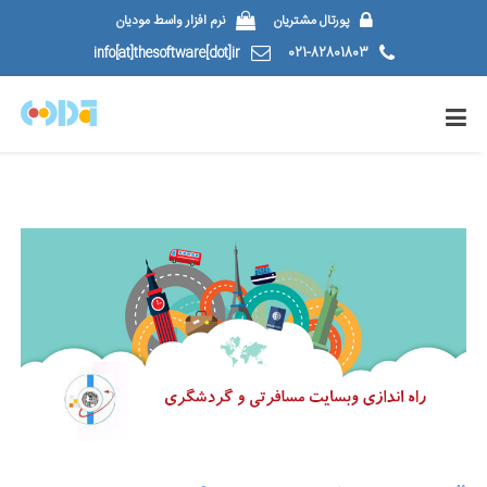
پورتال مشتریان
نرم افزار واسط مودیان
info[at]thesoftware[dot]ir
021-82801803