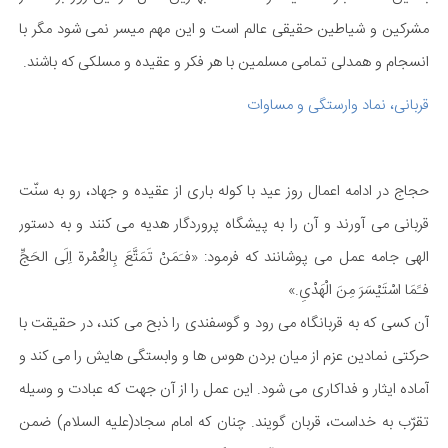
مشركین و شیاطین حقیقی عالم است و این مهم میسر نمی شود مگر با
انسجام و همدلی تمامی مسلمین با هر فكر و عقیده و مسلكی كه باشند.
قربانی، نماد وارستگی و مساوات
حجاج در ادامه اعمال روز عید با كوله باری از عقیده و جهاد، رو به سنّت
قربانی می آورند و آن را به پیشگاه پروردگار هدیه می كنند و به دستور
الهی جامه عمل می پوشانند كه فرمود: «فـَمَنْ تَمَتَّعَ بِالعُمْرة اِلَی الحَجِّ
فـََمَا اسْتَیْسَرَ مِنَ الْهَدْیِ.»
آن كسی كه به قربانگاه می رود و گوسفندی را ذبح می كند، در حقیقت با
حركتی نمادین عزم از میان بردن هوس ها و وابستگی هایش را می كند و
آماده ایثار و فداكاری می شود. این عمل را از آن جهت كه عبادت و وسیله
تقرّب به خداست، قربان گویند. چنان كه امام سجاد(علیه السلام) ضمن