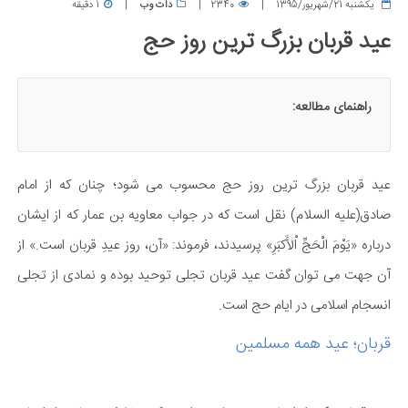
يكشنبه 21/شهریور/1395
2340
دات وب
1 دقیقه
عید قربان بزرگ ترین روز حج
راهنمای مطالعه:
عید قربان بزرگ ترین روز حج محسوب می شود؛ چنان كه از امام
صادق(علیه السلام) نقل است كه در جواب معاویه بن عمار كه از ایشان
درباره «یَوْمَ الْحَجِّ اْلأَكبَرِ» پرسیدند، فرموند: «آن، روز عیدِ قربان است.» از
آن جهت می توان گفت عید قربان تجلی توحید بوده و نمادی از تجلی
انسجام اسلامی در ایام حج است.
قربان؛ عید همه مسلمین