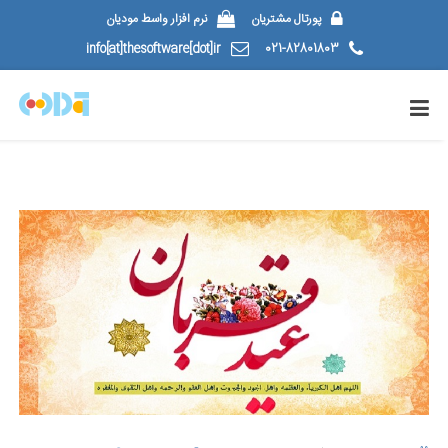
پورتال مشتریان
نرم افزار واسط مودیان
info[at]thesoftware[dot]ir
021-82801803