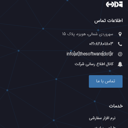
اطلاعات تماس
سهروردی شمالی، هویزه، پلاک 15
021-82801803
info[at]thesoftware[dot]ir
کانال اطلاع رسانی شرکت
تماس با ما
خدمات
نرم افزار سفارشی