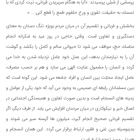
پرسشی از شبلی پرسیدند: «آیا به هنگام سربریدن قربانی، نیت كردی كه با
تمسك به حقیقت تقوی و ورع حلقوم طمع را قطع كنی ... »
بخشش و قربانی و تقسیم آن در میان مردم بویژه تنگ دستان به معنای
دستگیری و تعاون است. وقتی حاجی در روز عید به شكرانه انجام
مناسك حج، موظف می شود تا حیوانی سالم و كامل را بكشد و گوشت
آن را به نیازمندان بدهد، این عمل خود عامل نزدیك شدن به خدا می
گردد و انسان را مشمول عنایت الهی می سازد و هم بر حسب مصرف،
عامل ایجاد محبّت بین انسان و افراد جامعه می شود. این گونه است كه
بین مسلمانان رابطه ای صمیمی به وجود می آید كه خود یكی از عوامل و
زمینه های انسجام است و بدین صورت تعاون و همبستگی اجتماعی در
اعمال خیر و نیكوكاری در میان مردمان افزایش می یابد. از طرف دیگر، اگر
تقسیم قربانی صحیح انجام گیرد، میلیون ها گرسنه سیر می شوند و
بدینوسیله بین غنی و فقیر، ارتباط برقرار می گردد. این همان انسجام و
همدلی مورد توجه شارع است.