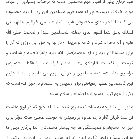
عید قربان یكی از اعیاد مهم مسلمین است كه برخلاف بسیاری از اعیاد،
مورد اختلاف نیست؛ چراكه همه فرق مسلمین این روز را عید محسوب
می كنند؛ لذا در دعای مخصوص قنوت نماز عید می خوانیم: «اللهم انی
اسألك بحق هذا الیوم الذی جعلته للمسلمین عیدا و لمحمد صلی الله
علیه و آله ذخرا و شرفا و كرامة و مزیدا...؛ بارالها! به حق این روزی كه آن را
برای مسلمانان عید و برای محمد(صلی الله علیه واله) ذخیره و شرافت و
كرامت و فضیلت قراردادی...» و بدین گونه عید را فقط مخصوص
مؤمنین ندانسته، همه مسلمین را در آن سهیم می دانیم و اعتقاد داریم
این گردهمایی عظیم رهیافتی برای رسیدن به اعتصام به حبل الله است كه
یكی از مهم ترین دستورات اجتماعی اسلام است.
بنا بر این با توجه به مباحث مطرح شده، مناسك حج كه در اوج عظمت
آن عید قربان قرار دارد، علاوه بر رسیدن به توحید عاملی است مؤثر برای
نیل به انسجام و همبستگی هر چه بیشتر مسلمانان. لذا بزرگان دینی ما
به این مسأله بارها تأكید كرده اند كه بهترین عمل در این روز برائت از