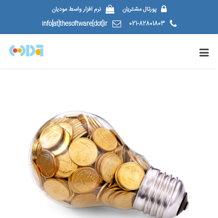
پورتال مشتریان
نرم افزار واسط مودیان
info[at]thesoftware[dot]ir
021-82801803