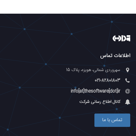
اطلاعات تماس
سهروردی شمالی، هویزه، پلاک 15
021-82801803
info[at]thesoftware[dot]ir
کانال اطلاع رسانی شرکت
تماس با ما