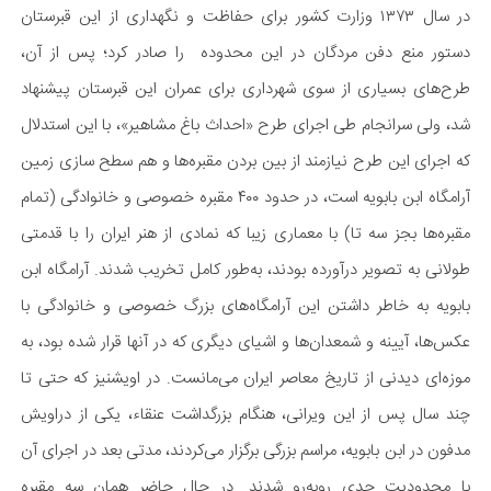
در سال ۱۳۷۳ وزارت کشور برای حفاظت و نگهداری از این قبرستان
دستور منع دفن مردگان در این محدوده را صادر کرد؛ پس از آن،
طرح‌های بسیاری از سوی شهرداری برای عمران این قبرستان پیشنهاد
شد، ولی سرانجام طی اجرای طرح «احداث باغ مشاهیر»، با این استدلال
که اجرای این طرح نیازمند از بین بردن مقبره‌ها و هم‌ سطح‌ سازی زمین
آرامگاه ابن بابویه‌ است، در حدود ۴۰۰ مقبره خصوصی و خانوادگی (تمام
مقبره‌ها بجز سه تا) با معماری زیبا که نمادی از هنر ایران را با قدمتی
طولانی به تصویر درآورده بودند، به‌طور کامل تخریب شدند. آرامگاه ابن
بابویه به ‌خاطر داشتن این آرامگاه‌های بزرگ خصوصی و خانوادگی با
عکس‌ها، آیینه و شمعدان‌ها و اشیای دیگری که در آنها قرار شده بود، به
موزه‌ای دیدنی از تاریخ معاصر ایران می‌مانست. در اویشنیز که حتی تا
چند سال پس از این ویرانی، هنگام بزرگداشت عنقاء، یکی از دراویش
مدفون در ابن بابویه، مراسم بزرگی برگزار می‌کردند، مدتی بعد در اجرای آن
با محدودیت جدی روبه‌رو شدند. در حال حاضر همان سه مقبره