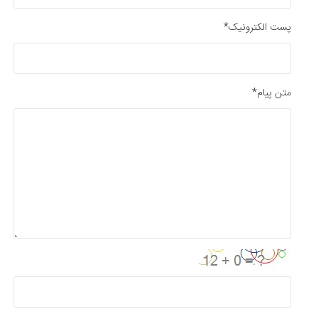
پست الکترونیک*
متن پیام*