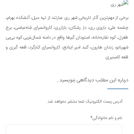
برخی از مهم‌ترین آثار تاریخی‌ شهر ری عبارتند از تپه میل، آتشکده بهرام،
چشمه علی، باروی ری، دژ رشکان، بازارری، کاروانسرای شاه‌عباسی، برج
طغرل، کوه نقاره‌خانه، استودان گبرها واقع در دامنه شمال‌غر‌بی کوه بی‌بی
شهربانو، زندان هارون، گنبد امیر اینانج، کاروانسرای کنارگرد، قلعه گبری و
قلعه کاسنیری.​
درباره این مطلب دیدگاهی بنویسید...
آدرس پست الکترونیک شما منتشر نخواهد شد.
نام و نام خانوادگی*