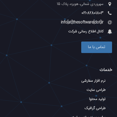
سهروردی شمالی، هویزه، پلاک 15
021-82801803
info[at]thesoftware[dot]ir
کانال اطلاع رسانی شرکت
تماس با ما
خدمات
نرم افزار سفارشی
طراحی سایت
تولید محتوا
طراحی گرافیک