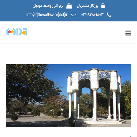
پورتال مشتریان
نرم افزار واسط مودیان
info[at]thesoftware[dot]ir
021-82801803