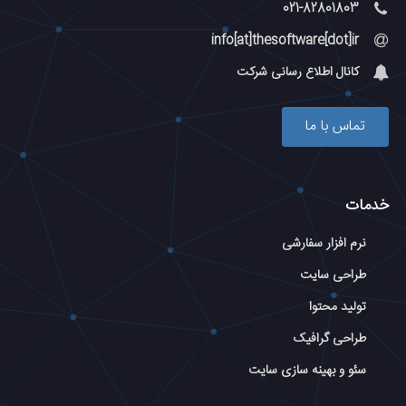
021-82801803
info[at]thesoftware[dot]ir
کانال اطلاع رسانی شرکت
تماس با ما
خدمات
نرم افزار سفارشی
طراحی سایت
تولید محتوا
طراحی گرافیک
سئو و بهینه سازی سایت