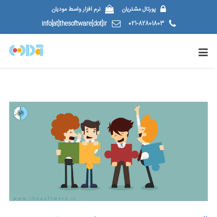
پورتال مشتریان
نرم افزار واسط مودیان
info[at]thesoftware[dot]ir
021-82801803