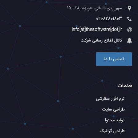
سهروردی شمالی، هویزه، پلاک 15
021-82801803
info[at]thesoftware[dot]ir
کانال اطلاع رسانی شرکت
تماس با ما
خدمات
نرم افزار سفارشی
طراحی سایت
تولید محتوا
طراحی گرافیک