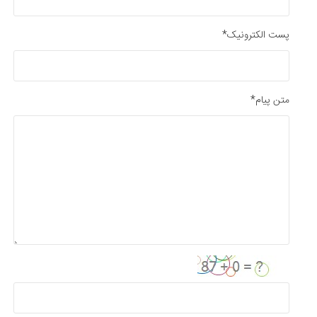
پست الکترونیک*
متن پیام*