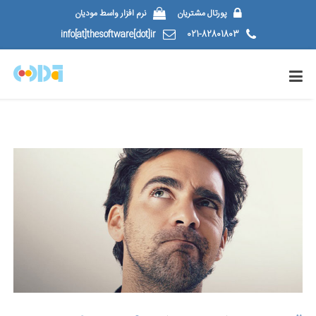
پورتال مشتریان
نرم افزار واسط مودیان
info[at]thesoftware[dot]ir
021-82801803