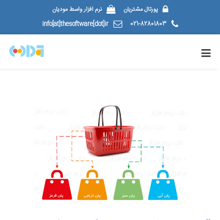
پورتال مشتریان
نرم افزار واسط مودیان
info[at]thesoftware[dot]ir
021-82801803