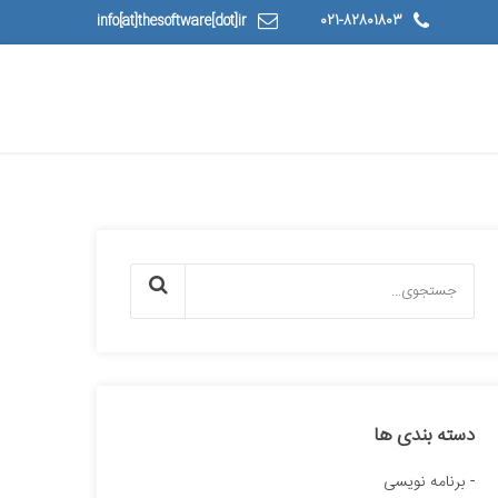
info[at]thesoftware[dot]ir
021-82801803
دسته بندی ها
برنامه نویسی