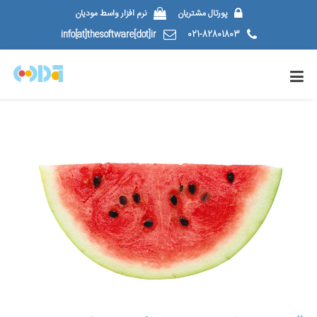
پورتال مشتریان
نرم افزار واسط مودیان
info[at]thesoftware[dot]ir
021-82801803