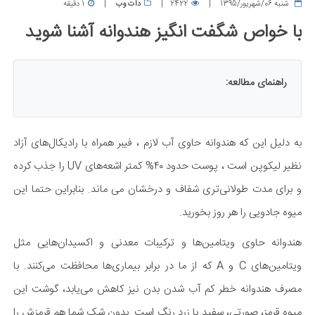
شنبه 06/شهریور/1395
2422
دات وب
1 دقیقه
با خواص شگفت انگیز هندوانه آشنا شوید
راهنمای مطالعه:
به دلیل این که هندوانه حاوی آب لازم ، فیبر همراه با رادیکال‌های آزاد
نظیر لیکوپن است ، پوست حدود ۴۰% کمتر اشعه‌های UV را جذب کرده
و برای مدت طولانی‌تری شفاف و درخشان می ماند. بنابراین حتما این
میوه جادویی را هر روز بخورید.
هندوانه حاوی ویتامین‌ها و ترکیبات معدنی و اکسیدان‌هایی مثل
ویتامین‌های‌ C و A که از ما در برابر بیماری‌ها محافظت می‌کنند. با
مصرف هندوانه خطر کم ‌آب شدن بدن نیز کاهش می‌‌یابد، گوشت این
میوه قرمز، صورتی، سفید یا زرد رنگ است. بدون شک شما هم قرمزش را