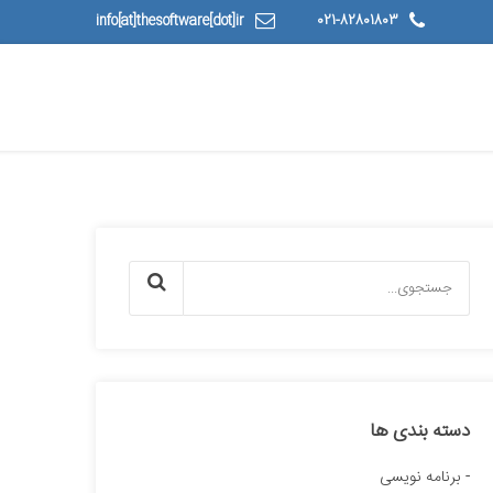
info[at]thesoftware[dot]ir
021-82801803
دسته بندی ها
برنامه نویسی