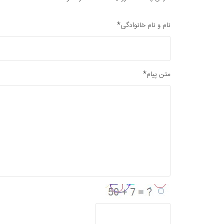
نام و نام خانوادگی*
متن پیام*