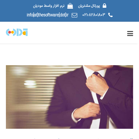
پورتال مشتریان
نرم افزار واسط مودیان
info[at]thesoftware[dot]ir
021-82801803