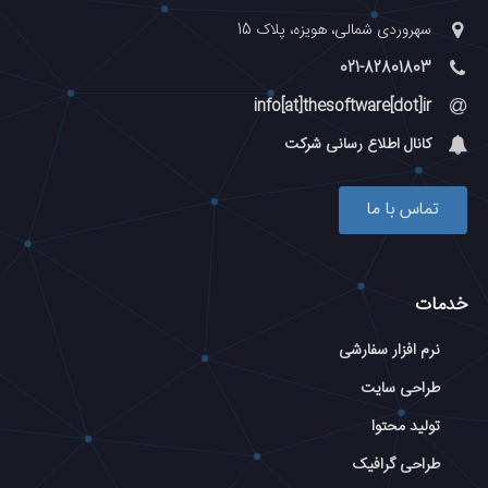
سهروردی شمالی، هویزه، پلاک 15
021-82801803
info[at]thesoftware[dot]ir
کانال اطلاع رسانی شرکت
تماس با ما
خدمات
نرم افزار سفارشی
طراحی سایت
تولید محتوا
طراحی گرافیک