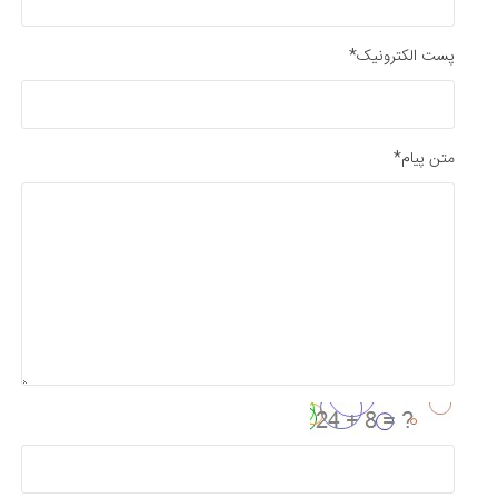
پست الکترونیک*
متن پیام*