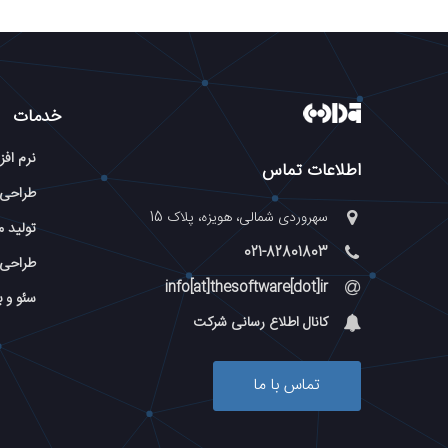
خدمات
نرم افز
اطلاعات تماس
طراحی
سهروردی شمالی، هویزه، پلاک 15
تولید م
021-82801803
طراحی 
info[at]thesoftware[dot]ir
سئو و 
کانال اطلاع رسانی شرکت
تماس با ما