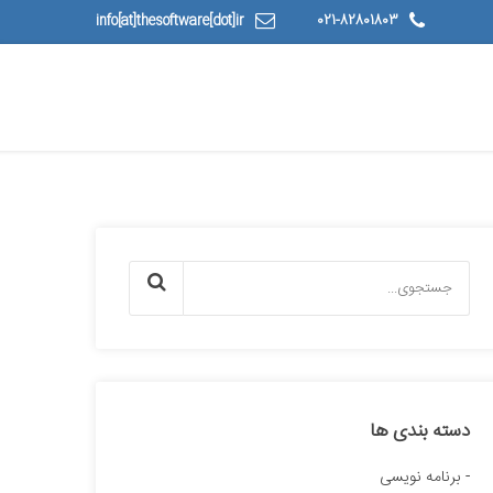
info[at]thesoftware[dot]ir
021-82801803
دسته بندی ها
برنامه نویسی