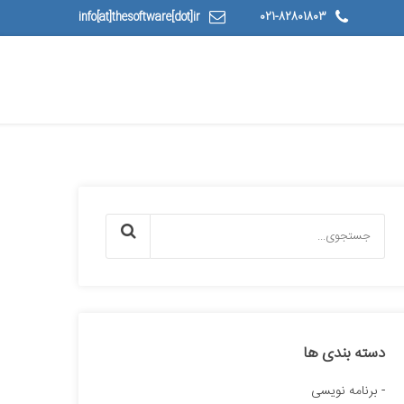
info[at]thesoftware[dot]ir
021-82801803
دسته بندی ها
برنامه نویسی