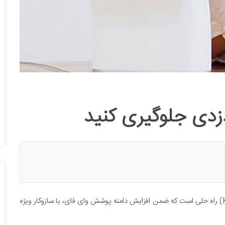
دزدی جلوگیری کنید
دستگاه کوچکی به نام کیوای فای کیسلینک Keewifi) Kisslink) راه حلی است که ضمن افزایش دامنه پوشش وای فای، با سازوکار ویژه