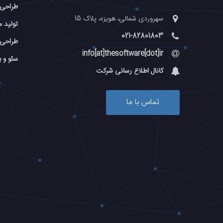
طراحی
سهروردی شمالی، هویزه، پلاک 15
تولید م
021-82801803
طراحی 
info[at]thesoftware[dot]ir
سئو و 
کانال اطلاع رسانی شرکت
تماس با ما