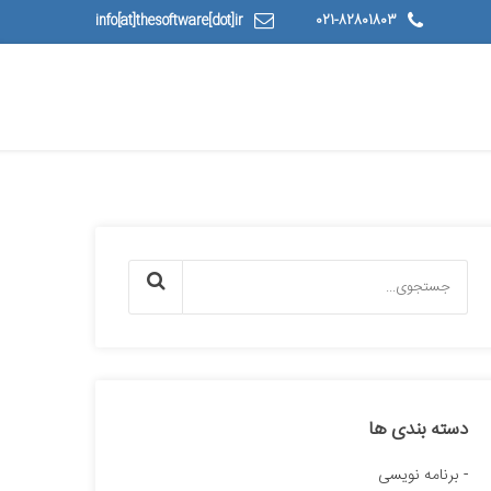
info[at]thesoftware[dot]ir
021-82801803
دسته بندی ها
برنامه نویسی