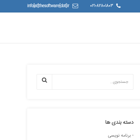
info[at]thesoftware[dot]ir
021-82801803
دسته بندی ها
برنامه نویسی