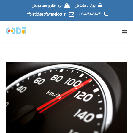
پورتال مشتریان
نرم افزار واسط مودیان
info[at]thesoftware[dot]ir
021-82801803