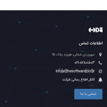
اطلاعات تماس
سهروردی شمالی، هویزه، پلاک 15
021-82801803
info[at]thesoftware[dot]ir
کانال اطلاع رسانی شرکت
تماس با ما