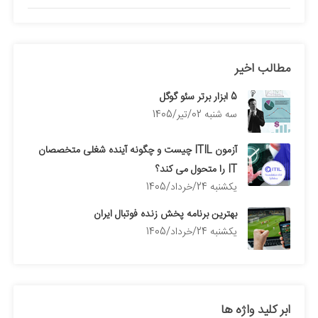
مطالب اخیر
5 ابزار برتر سئو گوگل
سه شنبه 02/تیر/1405
آزمون ITIL چیست و چگونه آینده شغلی متخصصان
IT را متحول می کند؟
يكشنبه 24/خرداد/1405
بهترین برنامه پخش زنده فوتبال ایران
يكشنبه 24/خرداد/1405
ابر کلید واژه ها