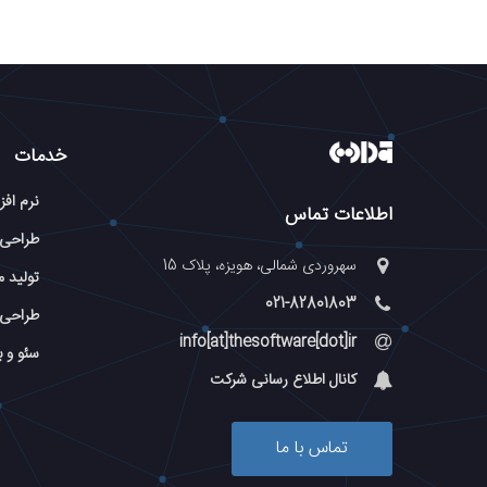
خدمات
نرم افز
اطلاعات تماس
طراحی
سهروردی شمالی، هویزه، پلاک 15
تولید م
021-82801803
طراحی 
info[at]thesoftware[dot]ir
سئو و 
کانال اطلاع رسانی شرکت
تماس با ما