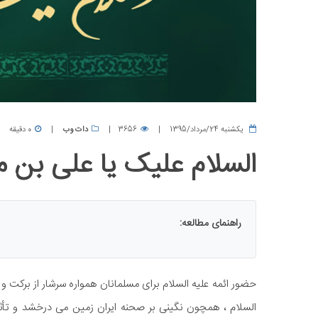
يكشنبه 24/مرداد/1395
3656
دات وب
0 دقیقه
السلام علیک یا علی بن م
راهنمای مطالعه:
حضور ائمه ​علیه السلام برای مسلمانان همواره سرشار از برکت و
السلام ، همچون نگینی بر صحنه ایران زمین می درخشد و تأثیر