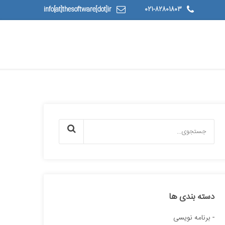
info[at]thesoftware[dot]ir
021-82801803
دسته بندی ها
برنامه نویسی