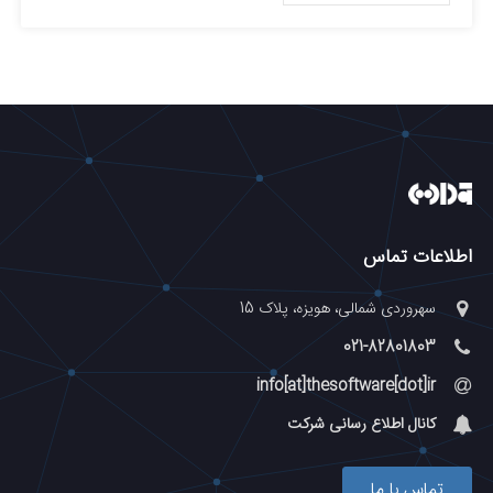
اطلاعات تماس
سهروردی شمالی، هویزه، پلاک 15
021-82801803
info[at]thesoftware[dot]ir
کانال اطلاع رسانی شرکت
تماس با ما