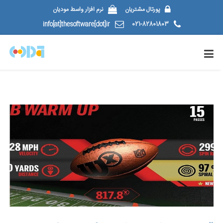
پورتال مشتریان
نرم افزار واسط مودیان
info[at]thesoftware[dot]ir
021-82801803