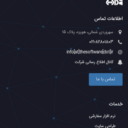
اطلاعات تماس
سهروردی شمالی، هویزه، پلاک 15
021-82801803
info[at]thesoftware[dot]ir
کانال اطلاع رسانی شرکت
تماس با ما
خدمات
نرم افزار سفارشی
طراحی سایت