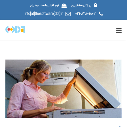
پورتال مشتریان
نرم افزار واسط مودیان
info[at]thesoftware[dot]ir
021-82801803