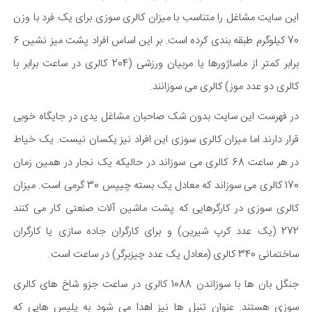
این سایت مشاغل را متناسب با میزان کالری سوزی برای یک فرد با وزن
70 کیلوگرم طبقه بندی کرده است. بر این اساس افراد پشت میز نشین 6
برابر کمتر از ماساژورها یا مربیان ورزشی (204 کالری در ساعت برابر با
کالری دو عدد موز) کالری می سوزانند.
در فهرست این سایت بدون شک صاحبان مشاغل یدی در جایگاه خوبی
قرار دارند اما میزان کالری سوزی این افراد نیز یکسان نیست. یک خیاط
در هر ساعت 68 کالری می سوزاند در حالیکه یک نجار در همین زمان
170 کالری می سوزاند که معادل یک بسته چیپس 30 گرمی است. میزان
کالری سوزی در کارگرهایی که پشت ماشین آلات صنعتی کار می کنند
272 (یک عدد کرپ شیرین) و برای کارگران جاده سازی یا کارگران
ساختمانی 340 کالری (معادل یک عدد چیزبرگر) در ساعت است.
جنگل بان ها با سوزاندن 1088 کالری در ساعت جزو شاخ های کالری
سوزی هستند. عنوان تنبل ها نیز اهدا می شود به پلیس هایی که