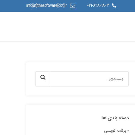
info[at]thesoftware[dot]ir
021-82801803
دسته بندی ها
برنامه نویسی