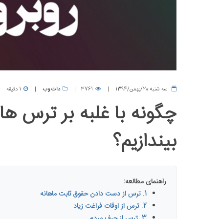
سه شنبه 20/بهمن/1394
3761
دات وب
1 دقیقه
چگونه با غلبه بر ترس های
بیندازیم؟
راهنمای مطالعه:
1. ترس از دست دادن حقوق ثابت ماهانه
2. ترس از اوقات فراغت زیاد
3. ترس از حرف مردم